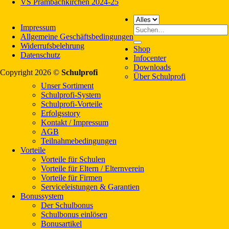
VS Prambachkirchen 2024-25
Impressum
Suche
Allgemeine Geschäftsbedingungen
nach:
Widerrufsbelehrung
Shop
Datenschutz
Infocenter
Downloads
Copyright 2026 ©
Schulprofi
Über Schulprofi
Unser Sortiment
Schulprofi-System
Schulprofi-Vorteile
Erfolgsstory
Kontakt / Impressum
AGB
Teilnahmebedingungen
Vorteile
Vorteile für Schulen
Vorteile für Eltern / Elternverein
Vorteile für Firmen
Serviceleistungen & Garantien
Bonussystem
Der Schulbonus
Schulbonus einlösen
Bonusartikel