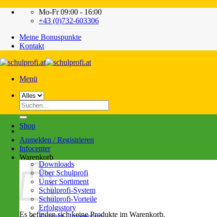
Zum
Mo-Fr 09:00 - 16:00
Inhalt
+43 (0)732-603306
springen
Meine Bonuspunkte
Kontakt
Menü
Suche
nach:
Shop
Anmelden / Registrieren
Infocenter
Warenkorb
Downloads
Über Schulprofi
Unser Sortiment
Schulprofi-System
Schulprofi-Vorteile
Erfolgsstory
Es befinden sich keine Produkte im Warenkorb.
Kontakt / Impressum