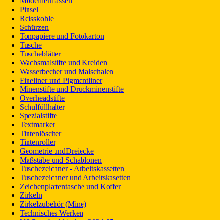
Modelliermassen
Pinsel
Reisskohle
Schürzen
Tonpapiere und Fotokarton
Tusche
Tuscheblätter
Wachsmalstifte und Kreiden
Wasserbecher und Malschalen
Fineliner und Pigmentliner
Minenstifte und Druckminenstifte
Overheadstifte
Schulfüllhalter
Spezialstifte
Textmarker
Tintenlöscher
Tintenroller
Geometrie undDreiecke
Maßstäbe und Schablonen
Tuschezeichner - Arbeitskassetten
Tuschezeichner und Arbeitskasetten
Zeichenplattentasche und Koffer
Zirkeln
Zirkelzubehör (Mine)
Technisches Werken