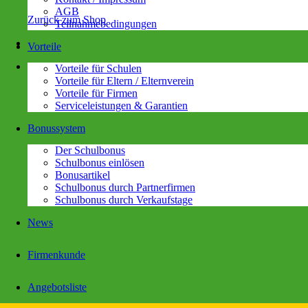
AGB
Zurück zum Shop
Teilnahmebedingungen
Vorteile
Vorteile für Schulen
Vorteile für Eltern / Elternverein
Vorteile für Firmen
Serviceleistungen & Garantien
Bonussystem
Der Schulbonus
Schulbonus einlösen
Bonusartikel
Schulbonus durch Partnerfirmen
Schulbonus durch Verkaufstage
News
Firmenkunde
Angebotsliste