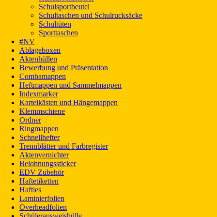
Schulsportbeutel
Schultaschen und Schulrucksäcke
Schultüten
Sporttaschen
#NV
Ablageboxen
Aktenhüllen
Bewerbung und Präsentation
Combamappen
Heftmappen und Sammelmappen
Indexmarker
Karteikästen und Hängemappen
Klemmschiene
Ordner
Ringmappen
Schnellhefter
Trennblätter und Farbregister
Aktenvernichter
Belohnungssticker
EDV Zubehör
Haftetiketten
Hafties
Laminierfolien
Overheadfolien
Schülerausweishülle