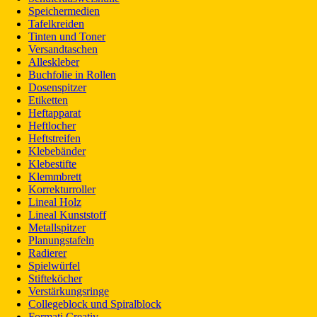
Speichermedien
Tafelkreiden
Tinten und Toner
Versandtaschen
Alleskleber
Buchfolie in Rollen
Dosenspitzer
Etiketten
Heftapparat
Heftlocher
Heftstreifen
Klebebänder
Klebestifte
Klemmbrett
Korrekturroller
Lineal Holz
Lineal Kunststoff
Metallspitzer
Planungstafeln
Radierer
Spielwürfel
Stifteköcher
Verstärkungsringe
Collegeblock und Spiralblock
Formati Creativ