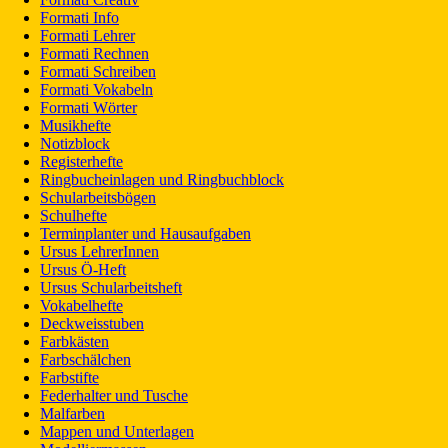
Formati Info
Formati Lehrer
Formati Rechnen
Formati Schreiben
Formati Vokabeln
Formati Wörter
Musikhefte
Notizblock
Registerhefte
Ringbucheinlagen und Ringbuchblock
Schularbeitsbögen
Schulhefte
Terminplanter und Hausaufgaben
Ursus LehrerInnen
Ursus Ö-Heft
Ursus Schularbeitsheft
Vokabelhefte
Deckweisstuben
Farbkästen
Farbschälchen
Farbstifte
Federhalter und Tusche
Malfarben
Mappen und Unterlagen