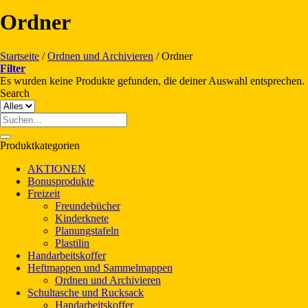
Ordner
Startseite
/
Ordnen und Archivieren
/
Ordner
Filter
Es wurden keine Produkte gefunden, die deiner Auswahl entsprechen.
Search
Suche
nach:
Produktkategorien
AKTIONEN
Bonusprodukte
Freizeit
Freundebücher
Kinderknete
Planungstafeln
Plastilin
Handarbeitskoffer
Heftmappen und Sammelmappen
Ordnen und Archivieren
Schultasche und Rucksack
Handarbeitskoffer