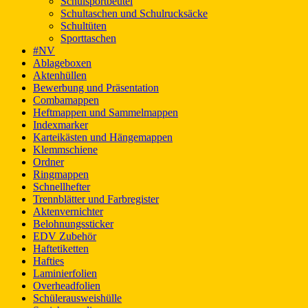
Schulsportbeutel
Schultaschen und Schulrucksäcke
Schultüten
Sporttaschen
#NV
Ablageboxen
Aktenhüllen
Bewerbung und Präsentation
Combamappen
Heftmappen und Sammelmappen
Indexmarker
Karteikästen und Hängemappen
Klemmschiene
Ordner
Ringmappen
Schnellhefter
Trennblätter und Farbregister
Aktenvernichter
Belohnungssticker
EDV Zubehör
Haftetiketten
Hafties
Laminierfolien
Overheadfolien
Schülerausweishülle