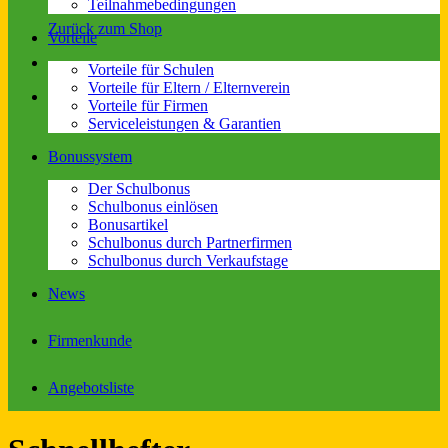
Teilnahmebedingungen
Zurück zum Shop
Vorteile
Vorteile für Schulen
Vorteile für Eltern / Elternverein
Vorteile für Firmen
Serviceleistungen & Garantien
Bonussystem
Der Schulbonus
Schulbonus einlösen
Bonusartikel
Schulbonus durch Partnerfirmen
Schulbonus durch Verkaufstage
News
Firmenkunde
Angebotsliste