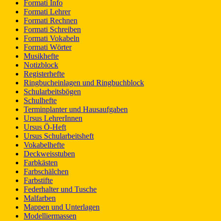
Formati Info
Formati Lehrer
Formati Rechnen
Formati Schreiben
Formati Vokabeln
Formati Wörter
Musikhefte
Notizblock
Registerhefte
Ringbucheinlagen und Ringbuchblock
Schularbeitsbögen
Schulhefte
Terminplanter und Hausaufgaben
Ursus LehrerInnen
Ursus Ö-Heft
Ursus Schularbeitsheft
Vokabelhefte
Deckweisstuben
Farbkästen
Farbschälchen
Farbstifte
Federhalter und Tusche
Malfarben
Mappen und Unterlagen
Modelliermassen