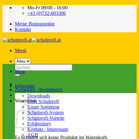
Zum
Mo-Fr 09:00 - 16:00
Inhalt
+43 (0)732-603306
springen
Meine Bonuspunkte
Kontakt
Menü
Suche
Shop
nach:
Infocenter
Anmelden / Registrieren
Downloads
Warenkorb
Über Schulprofi
Unser Sortiment
Schulprofi-System
Schulprofi-Vorteile
Erfolgsstory
Kontakt / Impressum
AGB
Es befinden sich keine Produkte im Warenkorb.