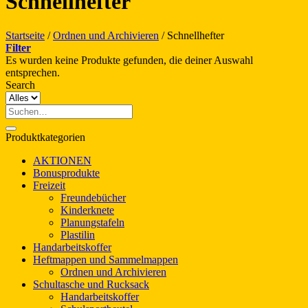
Schnellhefter
Startseite
/
Ordnen und Archivieren
/
Schnellhefter
Filter
Es wurden keine Produkte gefunden, die deiner Auswahl
entsprechen.
Search
Suche
nach:
Produktkategorien
AKTIONEN
Bonusprodukte
Freizeit
Freundebücher
Kinderknete
Planungstafeln
Plastilin
Handarbeitskoffer
Heftmappen und Sammelmappen
Ordnen und Archivieren
Schultasche und Rucksack
Handarbeitskoffer