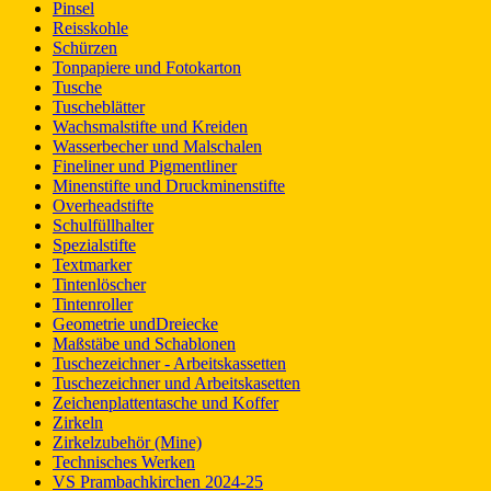
Pinsel
Reisskohle
Schürzen
Tonpapiere und Fotokarton
Tusche
Tuscheblätter
Wachsmalstifte und Kreiden
Wasserbecher und Malschalen
Fineliner und Pigmentliner
Minenstifte und Druckminenstifte
Overheadstifte
Schulfüllhalter
Spezialstifte
Textmarker
Tintenlöscher
Tintenroller
Geometrie undDreiecke
Maßstäbe und Schablonen
Tuschezeichner - Arbeitskassetten
Tuschezeichner und Arbeitskasetten
Zeichenplattentasche und Koffer
Zirkeln
Zirkelzubehör (Mine)
Technisches Werken
VS Prambachkirchen 2024-25