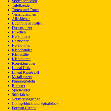
Speichermedien
Tafelkreiden
Tinten und Toner
Versandtaschen
Alleskleber
Buchfolie in Rollen
Dosenspitzer
Etiketten
Heftapparat
Heftlocher
Heftstreifen
Klebebänder
Klebestifte
Klemmbrett
Korrekturroller
Lineal Holz
Lineal Kunststoff
Metallspitzer
Planungstafeln
Radierer
Spielwürfel
Stifteköcher
Verstärkungsringe
Collegeblock und Spiralblock
Formati Creativ